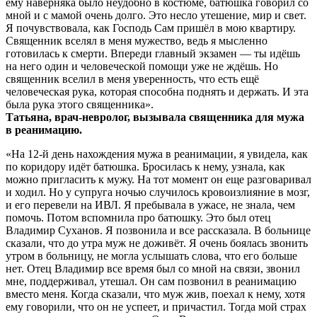
ему наверняка было неудобно в костюме, батюшка говорил со
мной и с мамой очень долго. Это несло утешение, мир и свет.
Я почувствовала, как Господь Сам пришёл в мою квартиру.
Священник вселял в меня мужество, ведь я мысленно
готовилась к смерти. Впереди главный экзамен — ты идёшь
на него один и человеческой помощи уже не ждёшь. Но
священник вселил в меня уверенность, что есть ещё
человеческая рука, которая способна поднять и держать. И эта
была рука этого священника».
Татьяна, врач-невролог, вызывала священника для мужа
в реанимацию.
«На 12-й день нахождения мужа в реанимации, я увидела, как
по коридору идёт батюшка. Бросилась к нему, узнала, как
можно пригласить к мужу. На тот момент он еще разговаривал
и ходил. Но у супруга ночью случилось кровоизлияние в мозг,
и его перевели на ИВЛ. Я пребывала в ужасе, не знала, чем
помочь. Потом вспомнила про батюшку. Это был отец
Владимир Суханов. Я позвонила и все рассказала. В больнице
сказали, что до утра муж не доживёт. Я очень боялась звонить
утром в больницу, не могла услышать слова, что его больше
нет. Отец Владимир все время был со мной на связи, звонил
мне, поддерживал, утешал. Он сам позвонил в реанимацию
вместо меня. Когда сказали, что муж жив, поехал к нему, хотя
ему говорили, что он не успеет, и причастил. Тогда мой страх