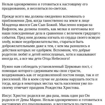
Нельзя одновременно и готовиться к настоящему его
празднованию, и веселиться по-светски.
Прежде всего мы должны ежедневно вспоминать о
приближении Дня, когда таинственно на земле в лице
Младенца явился Сам Сын Божий. Мысленно взирая на
Вифлеем, мы должны понять, как мелки и ничтожны все
наши повседневные дела в сравнении с величием грядущего
события. Пред ним должны изгнать из сердца своего всякую
злобу, всякое недоброжелательство, стараться быть
доброжелательными даже к тем, с кем мы разошлись и
действия которых не одобряем. Вспомним, что добрые
родители любят и детей непослушных, хотя и наказывают
иногда их, а все мы дети Отца Небесного!
Нужно нам соблюдать установленный Церковью пост, с
помощью которого сдерживаем мы свои страсти,
воздерживаясь как от недозволенной постом пищи, так и от
увеселений. Ни в коем случае не должны нарушать поста и
тогда, когда в некоторых местах часть населения уже по-
своему отмечает праздник Рождества Христова.
Иисус Христос родился не два раза, лишь один раз Он
родился от Девы Марии. Нельзя одновременно и готовиться к
настоящему его празднованию, и веселиться по светски,