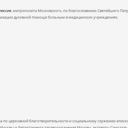
лексия
, митрополита Московского, по благословению Святейшего Патр
низации духовной помощи больным в медицинских учреждениях.
а по церковной благотворительности и социальному служению еписк
осквы и Департамента здравоохранения Москвы, эксперты Синодальн