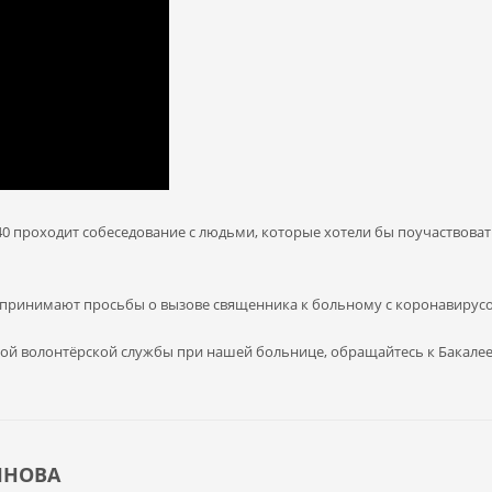
40 проходит собеседование с людьми, которые хотели бы поучаствоват
 принимают просьбы о вызове священника к больному с коронавирусом 
ой волонтёрской службы при нашей больнице, обращайтесь к Бакалеева
ИНОВА