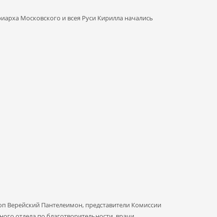
иарха Московского и всея Руси Кирилла начались
оп Верейский Пантелеимон, представители Комиссии
ого отдела по благотворительности, врачи