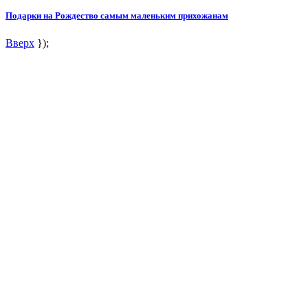
Подарки на Рождество самым маленьким прихожанам
Вверх
});