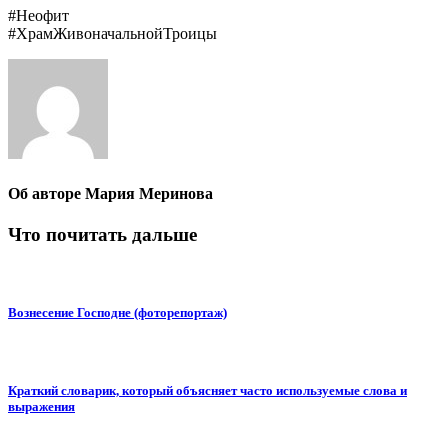
#Неофит
#ХрамЖивоначальнойТроицы
Об авторе
Мария Меринова
Что почитать дальше
Вознесение Господне (фоторепортаж)
Краткий словарик, который объясняет часто используемые слова и
выражения