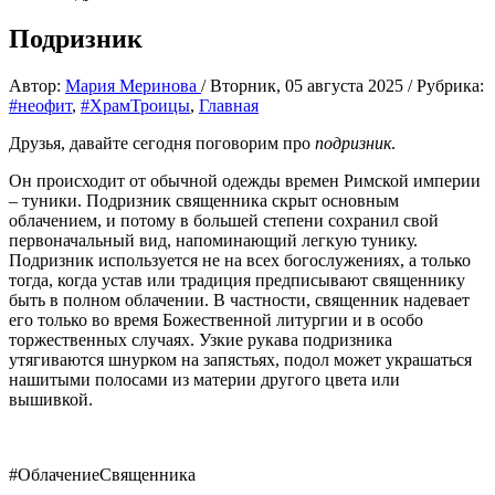
Подризник
Автор:
Мария Меринова
/
Вторник, 05 августа 2025
/
Рубрика:
#неофит
,
#ХрамТроицы
,
Главная
Друзья, давайте сегодня поговорим про
подризник
.
Он происходит от обычной одежды времен Римской империи
– туники. Подризник священника скрыт основным
облачением, и потому в большей степени сохранил свой
первоначальный вид, напоминающий легкую тунику.
Подризник используется не на всех богослужениях, а только
тогда, когда устав или традиция предписывают священнику
быть в полном облачении. В частности, священник надевает
его только во время Божественной литургии и в особо
торжественных случаях. Узкие рукава подризника
утягиваются шнурком на запястьях, подол может украшаться
нашитыми полосами из материи другого цвета или
вышивкой.
#ОблачениеСвященника