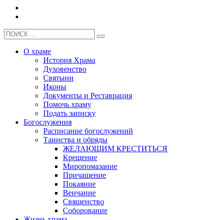
О храме
История Храма
Духовенство
Святыни
Иконы
Документы и Реставрация
Помочь храму
Подать записку
Богослужения
Расписание богослужений
Таинства и обряды
ЖЕЛАЮЩИМ КРЕСТИТЬСЯ
Крещение
Миропомазание
Причащение
Покаяние
Венчание
Священство
Соборование
Жизнь храма