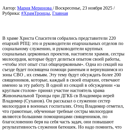
Автор:
Мария Меринова
/
Воскресенье, 23 ноября 2025
/
Рубрика:
#ХрамТроицы
,
Главная
В храме Христа Спасителя собрались представители 220
епархий РПЦ: это и руководители епархиальных отделов по
социальному служению, и руководители крупных
социальных церковных проектов, настоятели храмов, сестры
милосердия, которые будут делиться опытом своей работы,
«чтобы этот опыт стал общецерковным». Одна из секций на
съезде будет посвящена помощи раненым и вернувшимся из
зоны СВО , их семьям. Эту тему будут обсуждать более 200
священников, которые, каждый в своей епархии, отвечают
именно за эту работу. В одной из секций в обсуждении «за
круглым столом» принял участие настоятель храма
Живоначальной Троицы при ДГКБ св Владимира иерей
Владимир (Суханов). Он рассказал о служении сестер
милосердия в военных госпиталях. Отец Владимир отметил,
что грамотные, обученные требные сестры милосердия
являются большими помощницами священников, по
благословению беря на себя часть задач, они повышают
результативность служения батюшек. Но надо помнить, что