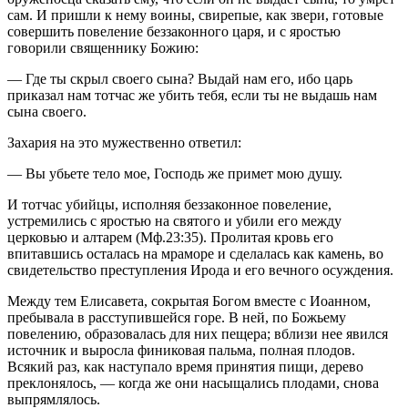
сам. И пришли к нему воины, свирепые, как звери, готовые
совершить повеление беззаконного царя, и с яростью
говорили священнику Божию:
— Где ты скрыл своего сына? Выдай нам его, ибо царь
приказал нам тотчас же убить тебя, если ты не выдашь нам
сына своего.
Захария на это мужественно ответил:
— Вы убьете тело мое, Господь же примет мою душу.
И тотчас убийцы, исполняя беззаконное повеление,
устремились с яростью на святого и убили его между
церковью и алтарем (Мф.23:35). Пролитая кровь его
впитавшись осталась на мраморе и сделалась как камень, во
свидетельство преступления Ирода и его вечного осуждения.
Между тем Елисавета, сокрытая Богом вместе с Иоанном,
пребывала в расступившейся горе. В ней, по Божьему
повелению, образовалась для них пещера; вблизи нее явился
источник и выросла финиковая пальма, полная плодов.
Всякий раз, как наступало время принятия пищи, дерево
преклонялось, — когда же они насыщались плодами, снова
выпрямлялось.