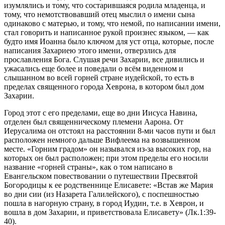
изумлялись и тому, что состарившаяся родила младенца, и
тому, что немотствовавший отец мыслил о имени сына
одинаково с матерью, и тому, что немой, по написании имени,
стал говорить и написанное рукой произнес языком, — как
будто имя Иоанна было ключом для уст отца, которые, после
написания Захариею этого имени, отверзлись для
прославления Бога. Слушая речи Захарии, все дивились и
ужасались еще более и поведали о всём виденном и
слышанном во всей горней стране иудейской, то есть в
пределах священного города Хеврона, в котором был дом
Захарии.
Город этот с его пределами, еще во дни Иисуса Навина,
отделен был священническому племени Аарона. От
Иерусалима он отстоял на расстоянии 8-ми часов пути и был
расположен немного дальше Вифлеема на возвышенном
месте. «Горним градом» он назывался из-за высоких гор, на
которых он был расположен; при этом пределы его носили
название «горней страны», как о том написано в
Евангельском повествовании о путешествии Пресвятой
Богородицы к ее родственнице Елисавете: «Встав же Мария
во дни сии (из Назарета Галилейского), с поспешностью
пошла в нагорную страну, в город Иудин, т.е. в Хеврон, и
вошла в дом Захарии, и приветствовала Елисавету» (Лк.1:39-
40).