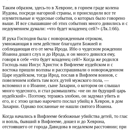
Таким образом, здесь-то в Хевроне, в горнем граде колена
Иудова, посреди нагорной страны, и происходили все те
изумительные и чудесные события, о которых было говорено
выше. И все слышавшие об этих событиях много дивились и с
недоумением думали: «что будет младенец сей?» (Лк.1:66).
И рука Господня была с новорожденным отроком,
умножающая в нем действие благодати Божией и
соблюдающая его от меча Ирода. Ибо о чудесном рождении
Иоанна дошел слух и до Ирода, и он много дивился ему,
говоря в себе «что будет младенец сей!» Когда же родился
Господь наш Иисус Христос в Вифлееме иудейском и с
востока пришли волхвы и расспрашивали о новорожденном
Царе иудейском, тогда Ирод, послав в Вифлеем воинов, с
повелением избить там всех дутей мужского пола, —
вспомнил и о Иоанне, сыне Захарии, о котором он слышал
много чудесного, и стал размышлять: «не он ли будущий царь
иудейский». Поэтому, терзаясь злобою, он задумал убить и
его, и с этою целью нарочито послал убийц в Хеврон, в дом
Захарии. Однако посланные не нашли святого Иоанна.
Когда начались в Вифлееме безбожные убийства детей, то глас
и вопль, бывший в Вифлееме, дошел и до Хеврона,
отстоявшего от города Давидова в недалеком расстоянии; при