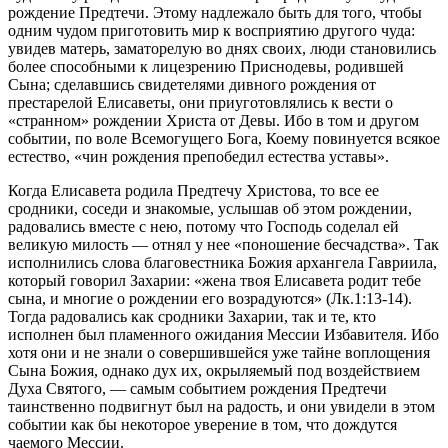
рождение Предтечи. Этому надлежало быть для того, чтобы
одним чудом приготовить мир к восприятию другого чуда:
увидев матерь, заматорелую во днях своих, люди становились
более способными к лицезрению Приснодевы, родившей
Сына; сделавшись свидетелями дивного рождения от
престарелой Елисаветы, они приуготовлялись к вести о
«странном» рождении Христа от Девы. Ибо в том и другом
событии, по воле Всемогущего Бога, Коему повинуется всякое
естество, «чин рождения препобедил естества уставы».
Когда Елисавета родила Предтечу Христова, то все ее
сродники, соседи и знакомые, услышав об этом рождении,
радовались вместе с нею, потому что Господь соделал ей
великую милость — отнял у нее «поношение бесчадства». Так
исполнились слова благовестника Божия архангела Гавриила,
который говорил Захарии: «жена твоя Елисавета родит тебе
сына, и многие о рождении его возрадуются» (Лк.1:13-14).
Тогда радовались как сродники Захарии, так и те, кто
исполнен был пламенного ожидания Мессии Избавителя. Ибо
хотя они и не знали о совершившейся уже тайне воплощения
Сына Божия, однако дух их, окрыляемый под воздействием
Духа Святого, — самым событием рождения Предтечи
таинственно подвигнут был на радость, и они увидели в этом
событии как бы некоторое уверение в том, что дождутся
чаемого Мессии.