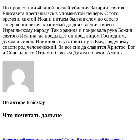
По прошествии 40 дней послей убиения Захарии, святая
Елисавета преставилась в упомянутой пещере. С того
времени святой Иоанн питаем был ангелом до своего
совершеннолетия, хранимый до дня явления своего
Израильскому народу. Так хранила и покрывала рука Божия
святого Иоанна, да предъидет он пред лицом Господним,
духом и силою Илииною, и уготовит путь Ему, грядущему
спасти род человеческий. За всё сие да славится Христос, Бог
и Спас наш, со Отцам и Святым Духом во веки. Аминь.
Об авторе
troiczkiy
Что почитать дальше
Новогодний репортаж из детской Свято-Владимирской больницы