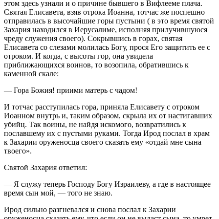
этом здесь узнали и о причине бывшего в Вифлееме плача.
Святая Елисавета, взяв отрока Иоанна, тотчас же поспешно
отправилась в высочайшие горы пустыни ( в это время святой
Захария находился в Иерусалиме, исполняя прилучившуюся
чреду служения своего). Сокрывшись в горах, святая
Елисавета со слезами молилась Богу, прося Его защитить ее с
отроком. И когда, с высоты гор, она увидела
приближающихся воинов, то возопила, обратившись к
каменной скале:
— Гора Божия! приими матерь с чадом!
И тотчас расступилась гора, приняла Елисавету с отроком
Иоанном внутрь и, таким образом, скрыла их от настигавших
убийц. Так воины, не найдя искомого, возвратились к
пославшему их с пустыми руками. Тогда Ирод послал в храм
к Захарии оруженосца своего сказать ему «отдай мне сына
твоего».
Святой Захария ответил:
— Я служу теперь Господу Богу Израилеву, а где в настоящее
время сын мой, — того не знаю.
Ирод сильно разгневался и снова послал к Захарии
оруженосца сказать ему, что если он не выдаст сына, то умрет