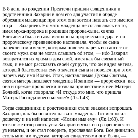
В 8 день по рождении Предтечи пришли священники и
родственники Захарии в дом его для участия в обряде
обрезания младенца; при этом они хотели назвать его именем
отца — Захариею. Но мать младенца не соглашалась на то;
имея мужа-пророка и родивши пророка-сына, святая
Елисавета была и сама исполнена пророческого дара и по
пророческому предведению настаивала, чтобы ее сына
нарекли тем именем, которым повелел наречь его ангел: от
своего мужа она не могла слышать об этом, — ибо Захария
возвратился их храма в дом свой, имея как бы связанный
язык, и не мог рассказать своей супруге, что он видел ангела,
который благовестил ему о зачатии сына и повелел при этом
наречь ему имя Иоанн. Итак, наставляемая Духом Святым,
святая матерь называет младенца Иоанном — пророчески, как
она и прежде пророчески познала пришествие к ней Матери
Божией, когда говорила: «И откуда это мне, что пришла
Матерь Господа моего ко мне?» (Лк.1:43).
Тогда священники и родственники стали знаками вопрошать
Захарию, как бы он хотел назвать младенца. Тот испросил
дощечку и на ней написал: «Иоанн имя ему» (Лк.1:63). И
тотчас же отверзлись уста Захарии и язык его разрешился от
уз немоты, и он стал говорить, прославляя Бога. Все дивились
столь многим чудесам, которых свидетелями они были, —