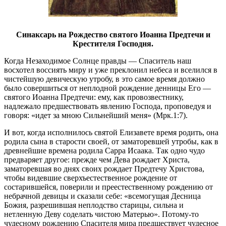
Синаксарь на Рождество святого Иоанна Предтечи и
Крестителя Господня.
Когда Незаходимое Солнце правды — Спаситель наш
восхотел воссиять миру и уже преклонил небеса и вселился в
чистейшую девическую утробу,
в это самое время должно
было совершиться от неплодной рождение денницы Его —
святого Иоанна Предтечи: ему, как провозвестнику,
надлежало предшествовать явлению Господа, проповедуя и
говоря: «идет за мною Сильнейший меня» (Мрк.1:7).
И вот, когда исполнилось святой Елизавете время родить, она
родила сына в старости своей, от заматоревшей утробы, как в
древнейшие времена родила Сарра Исаака. Так одно чудо
предваряет другое: прежде чем Дева рождает Христа,
заматоревшая во днях своих рождает Предтечу Христова,
чтобы видевшие сверхъестественное рождение от
состарившейся, поверили и преестественному рождению от
небрачной девицы и сказали себе: «всемогущая Десница
Божия, разрешившая неплодство старицы, сильна и
нетленную Деву соделать чистою Матерью». Потому-то
чудесному рождению Спасителя мира предшествует чудесное