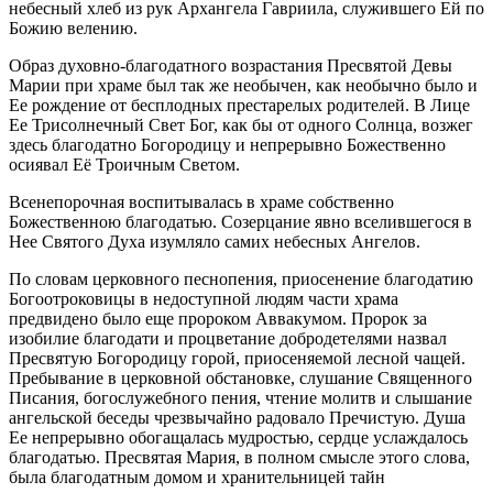
небесный хлеб из рук Архангела Гавриила, служившего Ей по
Божию велению.
Образ духовно-благодатного возрастания Пресвятой Девы
Марии при храме был так же необычен, как необычно было и
Ее рождение от бесплодных престарелых родителей. В Лице
Ее Трисолнечный Свет Бог, как бы от одного Солнца, возжег
здесь благодатно Богородицу и непрерывно Божественно
осиявал Её Троичным Светом.
Всенепорочная воспитывалась в храме собственно
Божественною благодатью. Созерцание явно вселившегося в
Нее Святого Духа изумляло самих небесных Ангелов.
По словам церковного песнопения, приосенение благодатию
Богоотроковицы в недоступной людям части храма
предвидено было еще пророком Аввакумом. Пророк за
изобилие благодати и процветание добродетелями назвал
Пресвятую Богородицу горой, приосеняемой лесной чащей.
Пребывание в церковной обстановке, слушание Священного
Писания, богослужебного пения, чтение молитв и слышание
ангельской беседы чрезвычайно радовало Пречистую. Душа
Ее непрерывно обогащалась мудростью, сердце услаждалось
благодатью. Пресвятая Мария, в полном смысле этого слова,
была благодатным домом и хранительницей тайн