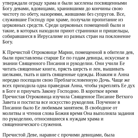
утверждали ограду храма и были заселены посвященными
Богу девами, вдовицами, хранившими до кончины свою
чистоту по обету, назореями, жившими без супругов. Все,
служившие Господу при храме, получали пропитание из
церковных средств. Среди церковных помещений были и
такие, в которых находили приют странники и пришельцы,
собиравшиеся в Иерусалиме из разных стран на поклонение
Богу.
К Пречистой Отроковице Марии, помещенной в обители дев,
были приставлены старше Ее по годам девицы, искусные в
знании Священного Писания и рукоделии. Они учили Ее
читать священные книги, прясть шерсть и лен, вышивать
шелками, ткать и шить священные одежды. Иоаким и Анна
нередко посещали свою Преблагословенную Дочь. Чаще же
всех приходила одна праведная Анна, чтобы укреплять Ее дух
в Боге и приучать Закону Господню. В короткое время
Пречистая Отроковица изучила Священное Писание Ветхого
Завета и постигла все искусство рукоделия. Поучение в
Писании было Ее любимым занятием. В свободное от
молитвы и чтения слова Божия время Она выполняла задания
по рукоделию, относившиеся к нуждам храма и
священнического служения.
Пречистой Деве, наравне с прочими девицами, была