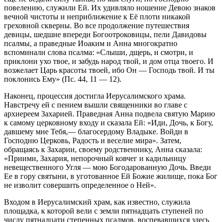
повелению, служили Ей. Их удивляло ношение Девою знаков
вечной чистоты и неприближение к Её плоти никакой
греховной скверны. Во все продолжение путешествия
девицы, шедшие впереди Богоотроковицы, пели Давидовы
псалмы, а праведные Иоаким и Анна многократно
вспоминали слова псалма: «Слыши, дщерь, и смотри, и
приклони ухо твое, и забудь народ твой, и дом отца твоего. И
возжелает Царь красоты твоей, ибо Он — Господь твой. И ты
поклонись Ему» (Пс. 44, 11 — 12).
Наконец, процессия достигла Иерусалимского храма.
Навстречу ей с пением вышли священники во главе с
архиереем Захарией. Праведная Анна подвела святую Марию
к самому церковному входу и сказала Ей: «Иди, Дочь, к Богу,
давшему мне Тебя,— благосердому Владыке. Войди в
Господню Церковь, Радость и веселие мира». Затем,
обращаясь к Захарии, своему родственнику, Анна сказала:
«Приими, Захария, непорочный ковчег и кадильницу
невещественного Угля — мою Богодарованную Дочь. Введи
Ее в гору святыни, в уготованное Ей Божие жилище, пока Бог
не изволит совершить определенное о Ней».
Входом в Иерусалимский храм, как известно, служила
площадка, к которой вели с земли пятнадцать ступеней по
числу пятнадцати степенных псалмов, воспевавшихся здесь