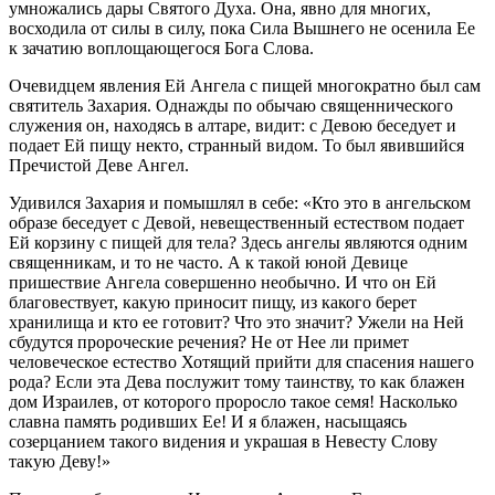
умножались дары Святого Духа. Она, явно для многих,
восходила от силы в силу, пока Сила Вышнего не осенила Ее
к зачатию воплощающегося Бога Слова.
Очевидцем явления Ей Ангела с пищей многократно был сам
святитель Захария. Однажды по обычаю священнического
служения он, находясь в алтаре, видит: с Девою беседует и
подает Ей пищу некто, странный видом. То был явившийся
Пречистой Деве Ангел.
Удивился Захария и помышлял в себе: «Кто это в ангельском
образе беседует с Девой, невещественный естеством подает
Ей корзину с пищей для тела? Здесь ангелы являются одним
священникам, и то не часто. А к такой юной Девице
пришествие Ангела совершенно необычно. И что он Ей
благовествует, какую приносит пищу, из какого берет
хранилища и кто ее готовит? Что это значит? Ужели на Ней
сбудутся пророческие речения? Не от Нее ли примет
человеческое естество Хотящий прийти для спасения нашего
рода? Если эта Дева послужит тому таинству, то как блажен
дом Израилев, от которого проросло такое семя! Насколько
славна память родивших Ее! И я блажен, насыщаясь
созерцанием такого видения и украшая в Невесту Слову
такую Деву!»