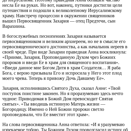
несла Ее на руках. Но вот, наконец, путники достигли цели
путешествия и подошли к великолепному Иерусалимскому
храму. Навстречу процессии в окружении священников
вышел Первосвященник Захария — отец Предтечи, сын
Варахиина.
В богослужебных песнопениях Захария называется
первосвященником и великим архиереем, но не в смысле его
первосвященнического достоинства, а как начальник иереев в
своей чреде. При виде Захарии праведная Анна воскликнула:
«Приими, Захария, Проповеданную Духом чрез Божиих
пророков и введи Ее в храм для священного воспитания».
«Введи данное мне Богом Дитя в храм Создателя… Я раба
Бога, с верою призывала Его и испросила у Него этот плод
моего чрева. Теперь я привожу Дочь Давшему Ее».
Захария, исполнившись Святого Духа, сказал Анне: «Твой
поступок поистине законен. Но я проразумеваю здесь нечто
чудное: Приводимая в Божий Дом превосходит Святая
святых». «Ты вводишь истинную Матерь жизни —
Богородицу. Именно о Ней Божии пророки светло
проповедовали, что Ее вместит этот храм».
На слова первосвященника Анна ответила: «И я уразумеваю
изрекаемое тобою. Ты Божиим Духом провозгласил истину об