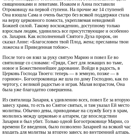
священниками и левитами. Иоаким и Анна поставили
Отроковицу на первой ступени. На прочие же 14 ступеней
Она взошла Сама и очень быстро без всякой поддержки стала
на верху церковного помоста, укрепляемая невидимой
Божией силой. Такому восхождению, доступному только
взрослым людям, удивились все присутствующие и особенно
св. Захария. Как исполненный Святого Духа пророк, он
сказал Анне: «Благословен твой Плод, жена; преславны твои
ложесна и Приведенная тобою».
После того он взял за руку святую Марию и повел Ее во
святилище со словами: «Гряди, Свет для лежащих во тьме,
новое и Божественнейшее дарование. Войди в радость, в
Церковь Господа Твоего: теперь — в земную, позже — в
горнюю». Богоотроковица же шла по дому Господню, как по
чертогу, с великой радостью и играя. Малая возрастом, Она
была уже благодатно совершенна.
Из святилища Захария, к удивлению всех, повел Ее за вторую
завесу храма, то есть во Святое святых, и там указал Ей место
молитвы. Обычно девы, приводимые на службу Богу в храм,
молились между церковью и алтарем, где впоследствии
Захария и был убит. Только одной Богоотроковице Марии, со
времени Ее введения, было позволено Захарией на всякий час
входить для молитвы за вторую завесу, во внутренний алтарь.