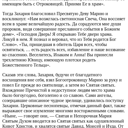
имеющем быть с Отроковицей. Приими Ее в храм».
Тогда Захария благословил Пресвятую Деву Марию и
воскликнул: «Нам возжглась светоносная Свеча, Она воссияет
всем в храме величайшую радость. Да сорадуются мне души
пророков, видя совершение преславного события в Божием
доме». «Господня Дверь! Я открываю Тебе двери храма.
Ликуй в нем. Я познал и веровал, что из Тебя родится Бог
Слово». «Ты, пришедшая в обитель Царя всех, чтобы
освятиться, … есть радость всех, избавление и наше воззвание
ко спасению. Веселитесь, Иоаким и Анна! Вы принесли
трехлетнюю Юницу, имеющую плотски родить
Божественного Тельца».
Сказав эти слова, Захария, будучи от благодатного
восхищения вне себя, взял Богоотроковицу Марию за руку и
повел Ее прежде во святилище, а затем во Святая святых.
Вхождение Пречистой в недоступное людям место храма
было богоугодно, боголепно и со славою. Сами ангелы,
созерцавшие описанное чудное зрелище, удивились поступку
Захарии. Церковные песнопевцы, отмечая данный факт, также
выражают свое изумление многими восторженными словами.
«Ныне, — гoворят они, — Святая и Непорочная Мария
Святым Духом вводится во Святая святых как одушевленный
Кивот Христов, и хвалятся святые Давид, Моисей и Иуда. От