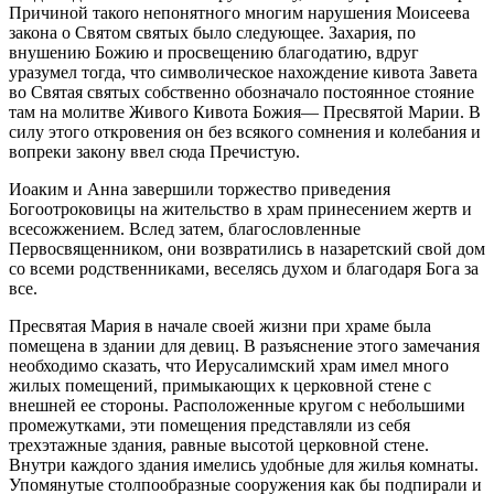
Причиной такоro непонятного многим нарушения Моисеева
закона о Святом святых было следующее. Захария, по
внушению Божию и просвещению благодатию, вдруг
уразумел тогда, что символическое нахождение кивота Завета
во Святая святых собственно обозначало постоянное стояние
там на молитве Живого Кивота Божия— Пресвятой Марии. В
силу этого откровения он без всякого сомнения и колебания и
вопреки закону ввел сюда Пречистую.
Иоаким и Анна завершили торжество приведения
Богоотроковицы на жительство в храм принесением жертв и
всесожжением. Вслед затем, благословленные
Первосвященником, они возвратились в назаретский свой дом
со всеми родственниками, веселясь духом и благодаря Бога за
все.
Пресвятая Мария в начале своей жизни при храме была
помещена в здании для девиц. В разъяснение этого замечания
необходимо сказать, что Иерусалимский храм имел много
жилых помещений, примыкающих к церковной стене с
внешней ее стороны. Расположенные кругом с небольшими
промежутками, эти помещения представляли из себя
трехэтажные здания, равные высотой церковной стене.
Внутри каждого здания имелись удобные для жилья комнаты.
Упомянутые столпообразные сооружения как бы подпирали и