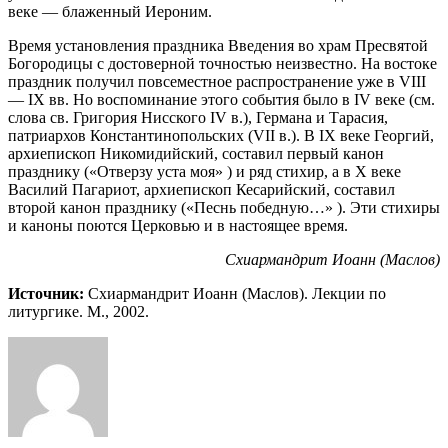
веке — блаженный Иероним.
Время установления праздника Введения во храм Пресвятой
Богородицы с достоверной точностью неизвестно. На востоке
празд­ник получил повсеместное распространение уже в VIII
— IX вв. Но воспоминание этого события было в IV веке (см.
слова св. Григория Нисского IV в.), Германа и Тарасия,
патриархов Кон­стантинопольских (VII в.). В IX веке Георгий,
архиепископ Ни­комидийский, составил первый канон
празднику («Отверзу уста моя» ) и ряд стихир, а в Х веке
Василий Пагариот, архиепископ Кесарийский, составил
второй канон празднику («Песнь побед­ную…» ). Эти стихиры
и каноны поются Церковью и в настоящее время.
Схиармандрит Иоанн (Маслов)
Источник:
Схиармандрит Иоанн (Маслов). Лекции по
литургике. М., 2002.