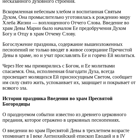
несказанного духовного строения.
Вскормленная небесным хлебом и воспитанная Святым
Духом, Она промыслительно уготовилась к рождению миру
Хлеба Жизни — воплощенного Отчего Слова. Введение во
храм Девы Марии было началом Ее предобручения Духом
Богу и Отцу в храм Отчему Слову.
Богослужение праздника, содержание вышеизложенных
песнопений не только вводят в живое созерцание Пречистой
Девы в храме, но и учат прославлять Ее и горячо Ей молиться.
Через Нее мы примирились с Богом, и Ее молитвами
спасаемся. Она, исполненная благодати Духа, всегда
просвещает молящихся Ей присносущным Светом, сообщает
им силу свято жить, успокаивает их, защищает и покрывает от
всякого зла.
История праздника Введения во храм Пресвятой
Богородицы
О празднуемом событии известно из древнего церковного
пре­дания, которое отражено в церковных песнопениях.
О введении во храм Пресвятой Девы в трехлетнем возрасте
упоминает в I веке Антиохийский епископ Еводий и в IV