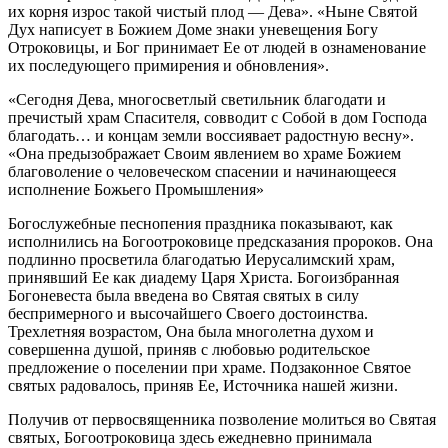
их корня изрос такой чистый плод — Дева». «Ныне Святой
Дух написует в Божием Доме знаки уневещения Богу
Отроковицы, и Бог принимает Ее от людей в ознаменование
их последующего примирения и обновления».
«Сегодня Дева, многосветлый светильник благодати и
пречистый храм Спасителя, совводит с Собой в дом Господа
благодать… и концам земли воссиявает радостную весну».
«Она предызображает Своим явлением во храме Божием
благоволение о человеческом спасении и начинающееся
исполнение Божьего Промышления»
Богослужебные песнопения праздника показывают, как
исполнились на Богоотроковице предсказания пророков. Она
подлинно просветила благодатью Иерусалимский храм,
принявший Ее как диадему Царя Христа. Богоизбранная
Богоневеста была введена во Святая святых в силу
беспримерного и высочайшего Своего достоинства.
Трехлетняя возрастом, Она была многолетна духом и
совершенна душой, приняв с любовью родительское
предложение о поселении при храме. Подзаконное Святое
святых радовалось, приняв Ее, Источника нашей жизни.
Получив от первосвященника позволение молиться во Святая
святых, Богоотроковица здесь ежедневно принимала