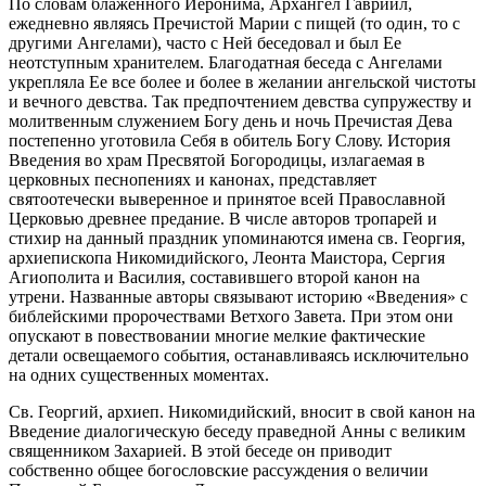
По словам блаженного Иеронима, Архангел Гавриил,
ежедневно являясь Пречистой Марии с пищей (то один, то с
другими Ангелами), часто с Ней беседовал и был Ее
неотступным хранителем. Благодатная беседа с Ангелами
укрепляла Ее все более и более в желании ангельской чистоты
и вечного девства. Так предпочтением девства супружеству и
молитвенным служением Богу день и ночь Пречистая Дева
постепенно уготовила Себя в обитель Богу Слову. История
Введения во храм Пресвятой Богородицы, излагаемая в
церковных песнопениях и канонах, представляет
святоотечески выверенное и принятое всей Православной
Церковью древнее предание. В числе авторов тропарей и
стихир на данный праздник упоминаются имена св. Георгия,
архиепископа Никомидийского, Леонта Маистора, Сергия
Агиополита и Василия, составившего второй канон на
утрени. Названные авторы связывают историю «Введения» с
библейскими пророчествами Ветхого Завета. При этом они
опускают в повествовании многие мелкие фактические
детали освещаемого события, останавливаясь исключительно
на одних существенных моментах.
Св. Георгий, архиеп. Никомидийский, вносит в свой канон на
Введение диалогическую беседу праведной Анны с великим
священником Захарией. В этой беседе он приводит
собственно общее богословские рассуждения о величии