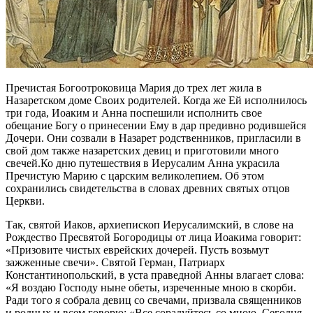
Пречистая Богоотроковица Мария до трех лет жила в
Назаретском доме Своих родителей. Когда же Ей исполнилось
три года, Иоаким и Анна поспешили исполнить свое
обещание Богу о принесении Ему в дар предивно родившейся
Дочери.
Они созвали в Назарет родственников, пригласили в
свой дом также назаретских девиц и приготовили много
свечей.Ко дню путешествия в Иерусалим Анна украсила
Пречистую Марию с царским великолепием. Об этом
сохранились свидетельства в словах древних святых отцов
Церкви.
Так, святой Иаков, архиепископ Иерусалимский, в слове на
Рождество Пресвятой Богородицы от лица Иоакима говорит:
«Призовите чистых еврейских дочерей. Пусть возьмут
зажженные свечи». Святой Герман, Патриарх
Константинопольский, в уста праведной Анны влагает слова:
«Я воздаю Господу ныне обеты, изреченные мною в скорби.
Ради того я собрала девиц со свечами, призвала священников
и родных и всем говорю: «Все сорадуйтесь со мною. Сегодня