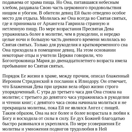
подаваема от храма пища. Но Она, питавшаяся небесным
хлебом, раздавала Свою часть церковного продовольствия
нищим и убогим. В обители девиц Ей было отведено особое
место для отдыха. Молилась же Она всегда во Святая святых,
где и принимала от Архангела Гавриила странную и
нетленную пищу. По мере возрастания Пресвятая Дева
упражнялась более в молитве, чем в рукоделии, и нередко
целые ночи и большую часть дневного времени молилась во
Святая святых. Только для рукоделия и кратковременного сна
Она приходила в помещение девиц. На этом основании
некоторые отцы и учители Церкви говорили, что
Богоотроковица Мария до двенадцатилетнего возраста имела
пребывание во Святая святых.
Порядок Ее жизни в храме, между прочим, описал блаженный
Иероним Стридонский в послании к Илиодору. Он отмечает,
что Блаженная Дева при церкви вела образ жизни строго
упорядоченный. С утра до третьего часа дня Она стояла на
молитве; с третьего до девятого часа упражнялась в рукоделии
и чтении книг; с девятого часа снова начинала молиться и не
прекращала молитвы, пока Ей не являлся Ангел с пищей.
Таким образом, Она на все более и более возрастала в любви к
Богу и восходила от силы в силу. Ее дух Божией благодатью
быстро развивался и укреплялся. По мере усовершения Ее
молитвы и умножения подвигов трудолюбия в Ней