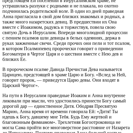
предстоящем Ей поселении в Иерусалимском храме, не
устрашилась разлуки с родными и не плакала, но охотно
подчинилась родительской воле. В один из дней праведная
Анна пригласила в свой дом близких знакомых и родных, а
также много назаретских девиц. В предшествии их Она
вместе с Иоакимом, радуясь и торжествуя, повела свою
святую Дочь в Иерусалим. Впереди многолюдной процессии
с пением псалмов шли девицы в белых одеяниях, держа в
руках зажженные свечи. Среди прочих они пели и тот псалом,
в котором Псалмопевец пророчески говорит о приведении
Богоматери в Чертог Царя и о шествии вместе с Нею дев и
близких Ее.
В пророческом псалме Давида Пречистая Дева называется
Царицею, предстоящей в храме Царю и Богу. «Вслед за Ней,
говорит пророк, — приведутся Царю девы. Они входят в
Царский Чертог».
На пути в Иерусалим праведные Иоаким и Анна внутренне
ликовали при мысли, что удостоились принести Богу самый
дорогой дар — единственное Дитя. Ободряя Пресвятую
Марию, Анна время от времени говорила Ей: «Дитя! Ты
идешь к Богу, давшему мне Тебя. Будь Ему жертвой и
благовонным фимиамом». Трехлетняя Богоотроковица не
могла Сама пройти все многоверстное расстояние от Назарета
до Иерусалима. Поэтому праведная Анна большей частью