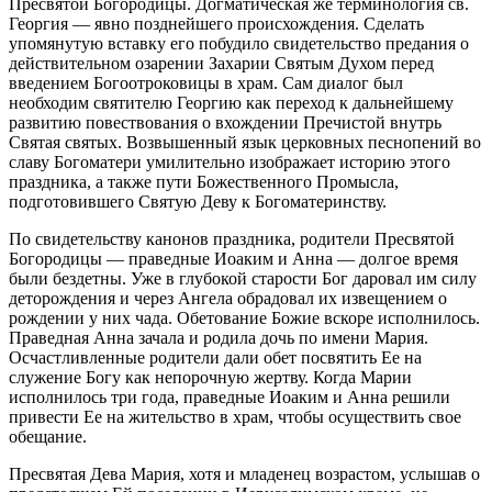
Пресвятой Богородицы. Догматическая же терминология св.
Георгия — явно позднейшего происхождения. Сделать
упомянутую вставку его побудило свидетельство предания о
действительном озарении Захарии Святым Духом перед
введением Богоотроковицы в храм. Сам диалог был
необходим святителю Георгию как переход к дальнейшему
развитию повествования о вхождении Пречистой внутрь
Святая святых. Возвышенный язык церковных песнопений во
славу Богоматери умилительно изображает историю этого
праздника, а также пути Божественного Промысла,
подготовившего Святую Деву к Богоматеринству.
По свидетельству канонов праздника, родители Пресвятой
Богородицы — праведные Иоаким и Анна — долгое время
были бездетны. Уже в глубокой старости Бог даровал им силу
деторождения и через Ангела обрадовал их извещением о
рождении у них чада. Обетование Божие вскоре исполнилось.
Праведная Анна зачала и родила дочь по имени Мария.
Осчастливленные родители дали обет посвятить Ее на
служение Богу как непорочную жертву. Когда Марии
исполнилось три года, праведные Иоаким и Анна решили
привести Ее на жительство в храм, чтобы осуществить свое
обещание.
Пресвятая Дева Мария, хотя и младенец возрастом, услышав о