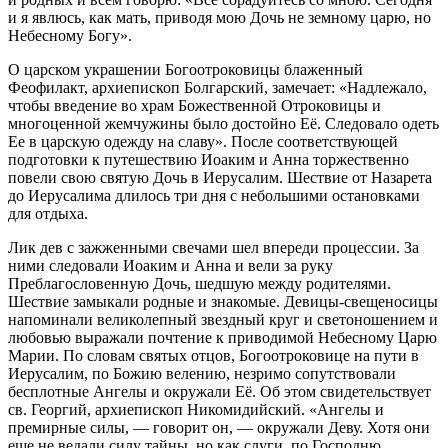
и я явлюсь, как мать, приводя мою Дочь не земному царю, но
Небесному Богу».
О царском украшении Богоотроковицы блаженный
Феофилакт, архиепископ Болгарский, замечает: «Надлежало,
чтобы введение во храм Божественной Отроковицы и
многоценной жемчужины было достойно Её. Следовало одеть
Ее в царскую одежду на славу». После соответствующей
подготовки к путешествию Иоаким и Анна торжественно
повели свою святую Дочь в Иерусалим. Шествие от Назарета
до Иерусалима длилось три дня с небольшими остановками
для отдыха.
Лик дев с зажженными свечами шел впереди процессии. За
ними следовали Иоаким и Анна и вели за руку
Преблагословенную Дочь, шедшую между родителями.
Шествие замыкали родные и знакомые. Девицы-свещеносицы
напоминали великолепный звездный круг и светоношением и
любовью выражали почтение к приводимой Небесному Царю
Марии. По словам святых отцов, Богоотроковице на пути в
Иерусалим, по Божию велению, незримо сопутствовали
бесплотные Ангелы и окружали Её. Об этом свидетельствует
св. Георгий, архиепископ Никомидийский. «Ангелы и
премирные силы, — говорит он, — окружали Деву. Хотя они
еще не ведали силу тайны, но как слуги, по Господню