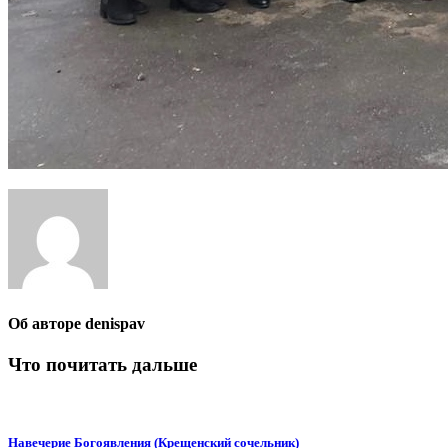
Об авторе
denispav
Что почитать дальше
Навечерие Богоявления (Крещенский сочельник)